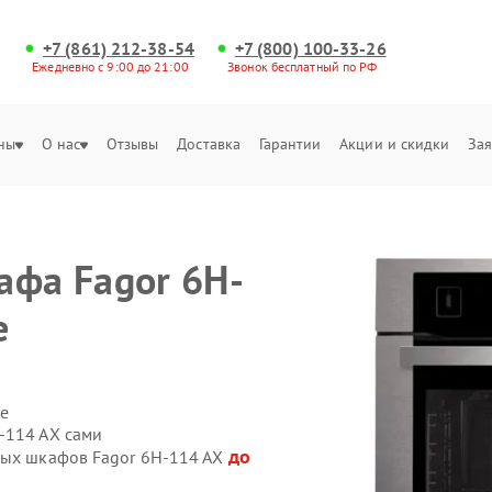
+7 (861) 212-38-54
+7 (800) 100-33-26
Ежедневно с 9:00 до 21:00
Звонок бесплатный по РФ
ны
О нас
Отзывы
Доставка
Гарантии
Акции и скидки
Зая
афа Fagor 6H-
е
е
-114 AX сами
до
вых шкафов Fagor 6H-114 AX