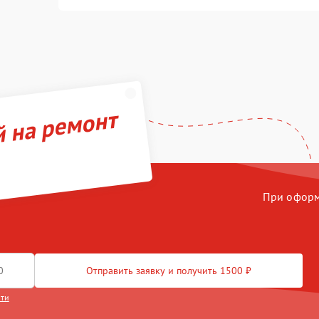
й на ремонт
При оформл
Отправить заявку и получить 1500 ₽
сти