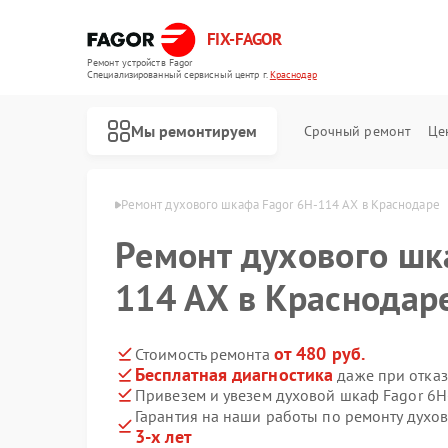
FIX-FAGOR
Ремонт устройств Fagor
Специализированный cервисный центр г.
Краснодар
Мы ремонтируем
Срочный ремонт
Це
Fagor в Краснодаре
Ремонт духового шкафа Fagor 6H-114 AX в Краснодаре
Ремонт духового шк
114 AX в Краснодар
от 480 руб.
Стоимость ремонта
Бесплатная диагностика
даже при отказ
Ремонт стиральных машин Fagor
Ремонт посудомоечных машин Fagor
Ремонт микроволновых печей Fagor
Ремонт варочных панелей Fagor
Ремонт водонагревателей Fagor
Привезем и увезем духовой шкаф Fagor 6H
Гарантия на наши работы по ремонту духо
3-х лет