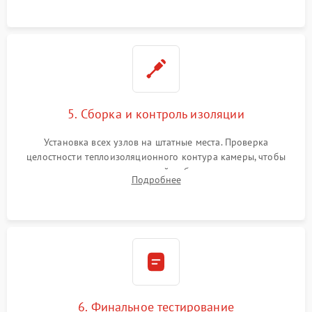
уплотнителя.
5. Сборка и контроль изоляции
Установка всех узлов на штатные места. Проверка
целостности теплоизоляционного контура камеры, чтобы
исключить перегрев кухонной мебели и потерю тепла.
Подробнее
Надежная фиксация клемм и сборка корпуса шкафа.
6. Финальное тестирование