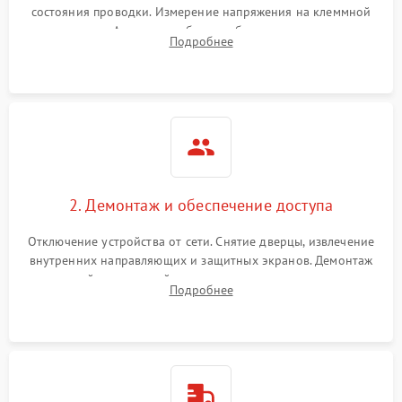
состояния проводки. Измерение напряжения на клеммной
колодке. Анализ жалоб на проблемы с нагревом,
Подробнее
конвекцией, панелью управления или блокировкой дверцы.
2. Демонтаж и обеспечение доступа
Отключение устройства от сети. Снятие дверцы, извлечение
внутренних направляющих и защитных экранов. Демонтаж
задней или верхней панели для прямого доступа к
Подробнее
нагревательным элементам, плате и вентиляторам.