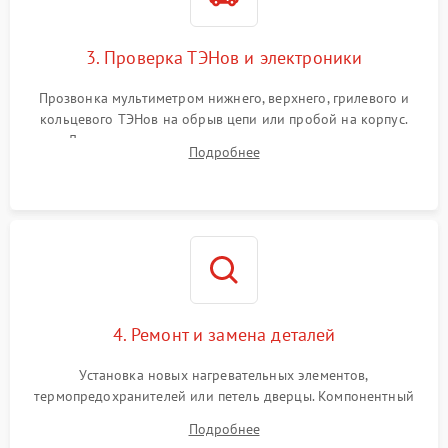
3. Проверка ТЭНов и электроники
Прозвонка мультиметром нижнего, верхнего, грилевого и
кольцевого ТЭНов на обрыв цепи или пробой на корпус.
Диагностика термостата, датчиков температуры,
Подробнее
переключателя режимов и мотора конвекции.
4. Ремонт и замена деталей
Установка новых нагревательных элементов,
термопредохранителей или петель дверцы. Компонентный
ремонт электронного модуля управления, замена
Подробнее
выгоревших реле, восстановление контактов и замена