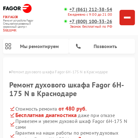
+7 (861) 212-38-54
Ежедневно с 9:00 до 21:00
FIX-FAGOR
+7 (800) 100-33-26
Ремонт устройств Fagor
Специализированный
Звонок бесплатный по РФ
cервисный центр г.
Краснодар
Мы ремонтируем
Позвонить
одаре
Ремонт духового шкафа Fagor 6H-175 N в Краснодаре
Ремонт духового шкафа Fagor 6H-
175 N в Краснодаре
от 480 руб.
Стоимость ремонта
Ремонт стиральных машин Fagor
Ремонт посудомоечных машин Fagor
Ремонт варочных панелей Fagor
Ремонт микроволновых печей Fagor
Бесплатная диагностика
даже при отказе
Привезем и увезем духовой шкаф Fagor 6H-175 N
сами
Гарантия на наши работы по ремонту духовых