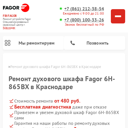
+7 (861) 212-38-54
Ежедневно с 9:00 до 21:00
FIX-FAGOR
+7 (800) 100-33-26
Ремонт устройств Fagor
Специализированный
Звонок бесплатный по РФ
cервисный центр г.
Краснодар
Мы ремонтируем
Позвонить
одаре
Ремонт духового шкафа Fagor 6H-865BX в Краснодаре
Ремонт духового шкафа Fagor 6H-
865BX в Краснодаре
от 480 руб.
Стоимость ремонта
Ремонт стиральных машин Fagor
Ремонт посудомоечных машин Fagor
Ремонт варочных панелей Fagor
Ремонт микроволновых печей Fagor
Бесплатная диагностика
даже при отказе
Привезем и увезем духовой шкаф Fagor 6H-865BX
сами
Гарантия на наши работы по ремонту духовых