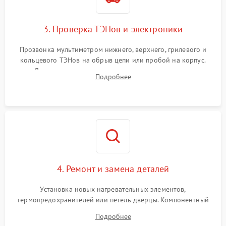
3. Проверка ТЭНов и электроники
Прозвонка мультиметром нижнего, верхнего, грилевого и
кольцевого ТЭНов на обрыв цепи или пробой на корпус.
Диагностика термостата, датчиков температуры,
Подробнее
переключателя режимов и мотора конвекции.
4. Ремонт и замена деталей
Установка новых нагревательных элементов,
термопредохранителей или петель дверцы. Компонентный
ремонт электронного модуля управления, замена
Подробнее
выгоревших реле, восстановление контактов и замена