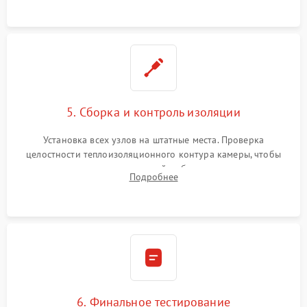
уплотнителя.
5. Сборка и контроль изоляции
Установка всех узлов на штатные места. Проверка
целостности теплоизоляционного контура камеры, чтобы
исключить перегрев кухонной мебели и потерю тепла.
Подробнее
Надежная фиксация клемм и сборка корпуса шкафа.
6. Финальное тестирование