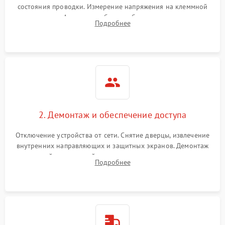
состояния проводки. Измерение напряжения на клеммной
колодке. Анализ жалоб на проблемы с нагревом,
Подробнее
конвекцией, панелью управления или блокировкой дверцы.
2. Демонтаж и обеспечение доступа
Отключение устройства от сети. Снятие дверцы, извлечение
внутренних направляющих и защитных экранов. Демонтаж
задней или верхней панели для прямого доступа к
Подробнее
нагревательным элементам, плате и вентиляторам.