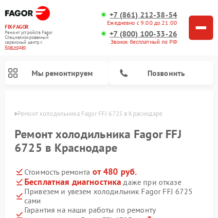
+7 (861) 212-38-54
Ежедневно с 9:00 до 21:00
FIX-FAGOR
+7 (800) 100-33-26
Ремонт устройств Fagor
Специализированный
Звонок бесплатный по РФ
cервисный центр г.
Краснодар
Мы ремонтируем
Позвонить
одаре
Ремонт холодильника Fagor FFJ 6725 в Краснодаре
Ремонт холодильника Fagor FFJ
6725 в Краснодаре
от 480 руб.
Стоимость ремонта
Ремонт стиральных машин Fagor
Ремонт варочных панелей Fagor
Ремонт посудомоечных машин Fagor
Ремонт микроволновых печей Fagor
Бесплатная диагностика
даже при отказе
Привезем и увезем холодильник Fagor FFJ 6725
сами
Гарантия на наши работы по ремонту