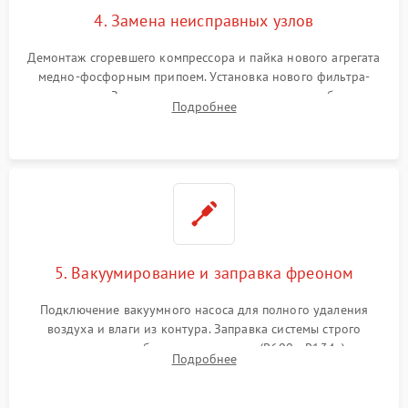
4. Замена неисправных узлов
Демонтаж сгоревшего компрессора и пайка нового агрегата
медно-фосфорным припоем. Установка нового фильтра-
осушителя. Замена изношенных вентиляторов обдува,
Подробнее
сломанных заслонок или поврежденных дверных петель.
5. Вакуумирование и заправка фреоном
Подключение вакуумного насоса для полного удаления
воздуха и влаги из контура. Заправка системы строго
дозированным объемом хладагента (R600a, R134a) по
Подробнее
электронным весам. Контроль рабочего давления в системе.