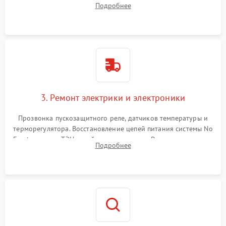
Подробнее
продувка капиллярной трубки для устранения засоров.
3. Ремонт электрики и электроники
Прозвонка пускозащитного реле, датчиков температуры и
терморегулятора. Восстановление цепей питания системы No
Frost, включая ТЭН оттайки и вентилятор. Ремонт или замена
Подробнее
платы управления при сбоях алгоритмов.