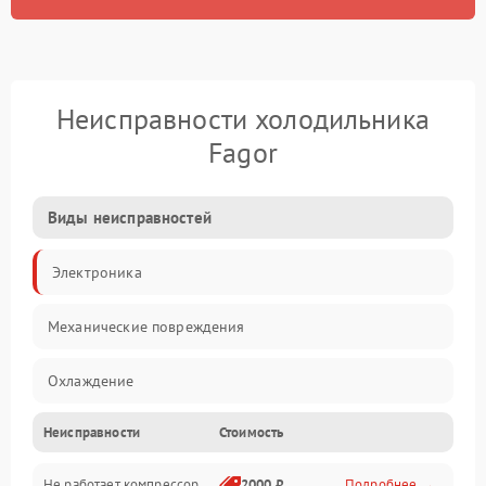
Неисправности холодильника
Fagor
Виды неисправностей
Электроника
Механические повреждения
Охлаждение
Неисправности
Стоимость
Механика
Не работает компрессор
2000 ₽
Подробнее →