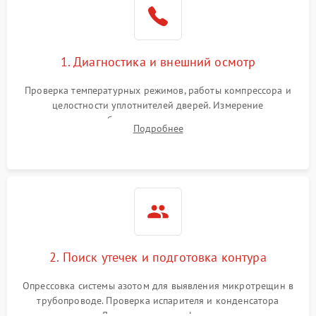
1800 ₽
Подробнее →
на стенках
Сбой в работе инвертора
2100 ₽
Подробнее →
1. Диагностика и внешний осмотр
Запах горелого при
2000 ₽
Подробнее →
Проверка температурных режимов, работы компрессора и
работе
целостности уплотнителей дверей. Измерение
сопротивления обмоток мотора, проверка термостата и
Не включается
Подробнее
1000 ₽
Подробнее →
считывание кодов ошибок с электронного дисплея.
холодильник
Проблемы с системой
автоматической
1800 ₽
Подробнее →
разморозки
2. Поиск утечек и подготовка контура
Опрессовка системы азотом для выявления микротрещин в
трубопроводе. Проверка испарителя и конденсатора
течеискателем. Демонтаж старого фильтра-осушителя и