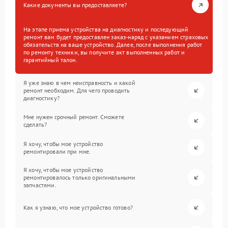
Какие документы вы предоставляете?
На этапе приема устройства на диагностику и последующий
ремонт вам будет предоставлен заказ-наряд с указанием страховых
обязательств на ваше устройство. Далее, после выполнения работ
по ремонту техники, вы получите акт выполненных работ и
гарантийный талон.
Я уже знаю в чем неисправность и какой
ремонт необходим. Для чего проводить
диагностику?
Мне нужен срочный ремонт. Сможете
сделать?
Я хочу, чтобы мое устройство
ремонтировали при мне.
Я хочу, чтобы мое устройство
ремонтировалось только оригинальными
запчастями.
Как я узнаю, что мое устройство готово?