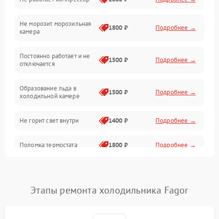
Электропитание
Не морозит морозильная
Дренаж
1800 ₽
Подробнее →
камера
Оттайка
Постоянно работает и не
1500 ₽
Подробнее →
отключается
Программное обеспечение
Образование льда в
1500 ₽
Подробнее →
холодильной камере
Не горит свет внутри
1400 ₽
Подробнее →
Поломка термостата
1800 ₽
Подробнее →
Не работает вентилятор
1800 ₽
Подробнее →
Этапы ремонта холодильника Fagor
Поломка системы No Frost
2600 ₽
Подробнее →
Образование конденсата