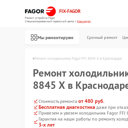
FIX-FAGOR
Ремонт устройств Fagor
Специализированный cервисный центр г.
Краснодар
Мы ремонтируем
Срочный ремонт
Це
Fagor в Краснодаре
Ремонт холодильника Fagor FFJ 8845 X в Краснодаре
Ремонт холодильник
8845 X в Краснодар
от 480 руб.
Стоимость ремонта
Бесплатная диагностика
даже при отказ
Ремонт стиральных машин Fagor
Ремонт посудомоечных машин Fagor
Ремонт духовых шкафов Fagor
Ремонт микроволновых печей Fagor
Ремонт варочных панелей Fagor
Ремонт водонагревателей Fagor
Привезем и увезем холодильник Fagor FFJ 
Гарантия на наши работы по ремонту холо
3-х лет