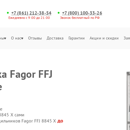
+7 (861) 212-38-54
+7 (800) 100-33-26
Ежедневно с 9:00 до 21:00
Звонок бесплатный по РФ
ны
О нас
Отзывы
Доставка
Гарантии
Акции и скидки
Зая
а Fagor FFJ
е
е
8845 X сами
до
дильников Fagor FFJ 8845 X