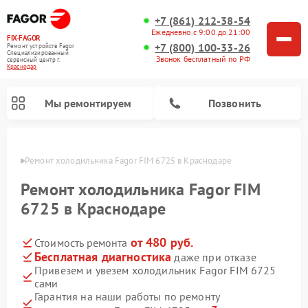
+7 (861) 212-38-54
Ежедневно с 9:00 до 21:00
FIX-FAGOR
+7 (800) 100-33-26
Ремонт устройств Fagor
Специализированный
Звонок бесплатный по РФ
cервисный центр г.
Краснодар
Мы ремонтируем
Позвонить
одаре
Ремонт холодильника Fagor FIM 6725 в Краснодаре
Ремонт холодильника Fagor FIM
6725 в Краснодаре
от 480 руб.
Стоимость ремонта
Ремонт стиральных машин Fagor
Ремонт варочных панелей Fagor
Ремонт посудомоечных машин Fagor
Ремонт микроволновых печей Fagor
Бесплатная диагностика
даже при отказе
Привезем и увезем холодильник Fagor FIM 6725
сами
Гарантия на наши работы по ремонту