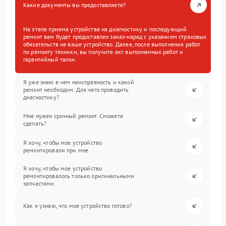
Какие документы вы предоставляете?
На этапе приема устройства на диагностику и последующий
ремонт вам будет предоставлен заказ-наряд с указанием страховых
обязательств на ваше устройство. Далее, после выполнения работ
по ремонту техники, вы получите акт выполненных работ и
гарантийный талон.
Я уже знаю в чем неисправность и какой
ремонт необходим. Для чего проводить
диагностику?
Мне нужен срочный ремонт. Сможете
сделать?
Я хочу, чтобы мое устройство
ремонтировали при мне.
Я хочу, чтобы мое устройство
ремонтировалось только оригинальными
запчастями.
Как я узнаю, что мое устройство готово?