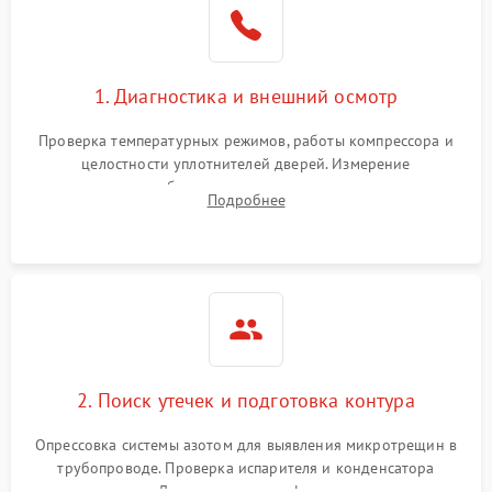
1800 ₽
Подробнее →
на стенках
Сбой в работе инвертора
2100 ₽
Подробнее →
1. Диагностика и внешний осмотр
Запах горелого при
2000 ₽
Подробнее →
Проверка температурных режимов, работы компрессора и
работе
целостности уплотнителей дверей. Измерение
сопротивления обмоток мотора, проверка термостата и
Не включается
Подробнее
1000 ₽
Подробнее →
считывание кодов ошибок с электронного дисплея.
холодильник
Проблемы с системой
автоматической
1800 ₽
Подробнее →
разморозки
2. Поиск утечек и подготовка контура
Опрессовка системы азотом для выявления микротрещин в
трубопроводе. Проверка испарителя и конденсатора
течеискателем. Демонтаж старого фильтра-осушителя и