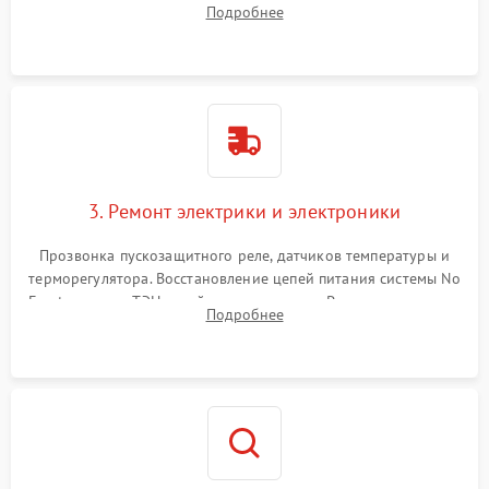
Подробнее
продувка капиллярной трубки для устранения засоров.
3. Ремонт электрики и электроники
Прозвонка пускозащитного реле, датчиков температуры и
терморегулятора. Восстановление цепей питания системы No
Frost, включая ТЭН оттайки и вентилятор. Ремонт или замена
Подробнее
платы управления при сбоях алгоритмов.