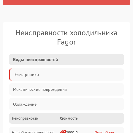
Неисправности холодильника
Fagor
Виды неисправностей
Электроника
Механические повреждения
Охлаждение
Неисправности
Стоимость
Механика
Не работает компрессор
2000 ₽
Подробнее →