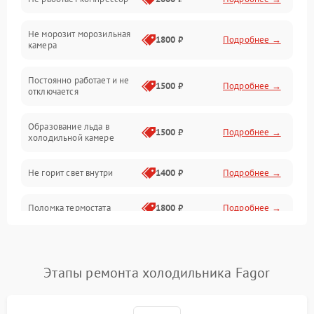
Электропитание
Не морозит морозильная
Дренаж
1800 ₽
Подробнее →
камера
Оттайка
Постоянно работает и не
1500 ₽
Подробнее →
отключается
Программное обеспечение
Образование льда в
1500 ₽
Подробнее →
холодильной камере
Не горит свет внутри
1400 ₽
Подробнее →
Поломка термостата
1800 ₽
Подробнее →
Не работает вентилятор
1800 ₽
Подробнее →
Этапы ремонта холодильника Fagor
Поломка системы No Frost
2600 ₽
Подробнее →
Образование конденсата