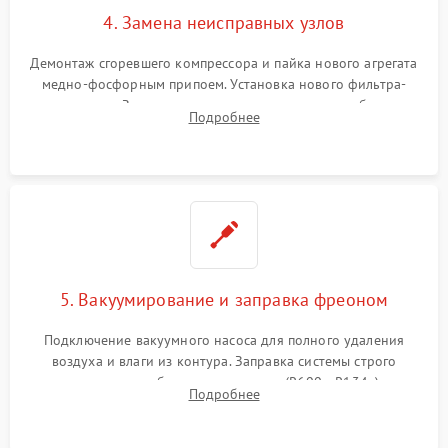
4. Замена неисправных узлов
Демонтаж сгоревшего компрессора и пайка нового агрегата
медно-фосфорным припоем. Установка нового фильтра-
осушителя. Замена изношенных вентиляторов обдува,
Подробнее
сломанных заслонок или поврежденных дверных петель.
5. Вакуумирование и заправка фреоном
Подключение вакуумного насоса для полного удаления
воздуха и влаги из контура. Заправка системы строго
дозированным объемом хладагента (R600a, R134a) по
Подробнее
электронным весам. Контроль рабочего давления в системе.