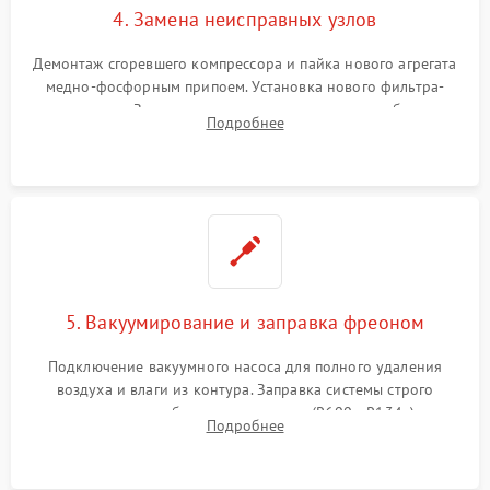
4. Замена неисправных узлов
Демонтаж сгоревшего компрессора и пайка нового агрегата
медно-фосфорным припоем. Установка нового фильтра-
осушителя. Замена изношенных вентиляторов обдува,
Подробнее
сломанных заслонок или поврежденных дверных петель.
5. Вакуумирование и заправка фреоном
Подключение вакуумного насоса для полного удаления
воздуха и влаги из контура. Заправка системы строго
дозированным объемом хладагента (R600a, R134a) по
Подробнее
электронным весам. Контроль рабочего давления в системе.