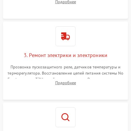
Подробнее
продувка капиллярной трубки для устранения засоров.
3. Ремонт электрики и электроники
Прозвонка пускозащитного реле, датчиков температуры и
терморегулятора. Восстановление цепей питания системы No
Frost, включая ТЭН оттайки и вентилятор. Ремонт или замена
Подробнее
платы управления при сбоях алгоритмов.