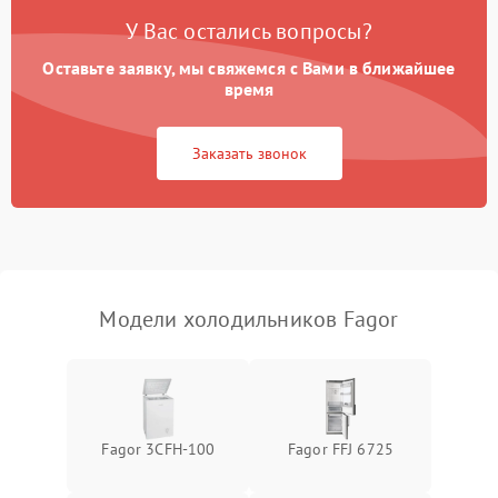
Поломка системы No Frost
2600 ₽
Подробнее →
У Вас остались вопросы?
Оставьте заявку, мы свяжемся с Вами в ближайшее
Образование конденсата
1800 ₽
Подробнее →
на стенках
время
Сбой в работе инвертора
2100 ₽
Подробнее →
Заказать звонок
Запах горелого при
2000 ₽
Подробнее →
работе
Не включается
1000 ₽
Подробнее →
холодильник
Модели холодильников Fagor
Проблемы с системой
автоматической
1800 ₽
Подробнее →
разморозки
Fagor 3CFH-100
Fagor FFJ 6725