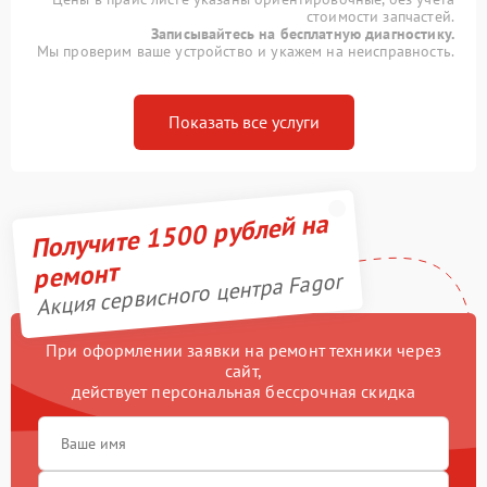
стоимости запчастей.
Записывайтесь на бесплатную диагностику.
Мы проверим ваше устройство и укажем на неисправность.
Показать все услуги
Получите 1500 рублей на
ремонт
Акция сервисного центра Fagor
При оформлении заявки на ремонт техники через
сайт,
действует персональная бессрочная скидка