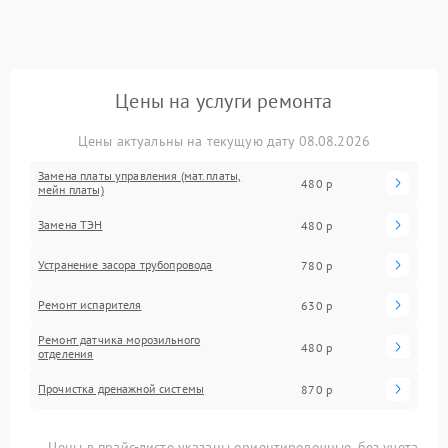
Цены на услуги ремонта
Цены актуальны на текущую дату 08.08.2026
Замена платы управления (мат.платы,
480 р
мейн платы)
Замена ТЭН
480 р
Устранение засора трубопровода
780 р
Ремонт испарителя
630 р
Ремонт датчика морозильного
480 р
отделения
Прочистка дренажной системы
870 р
Цены в прайс-листе указаны ориентировочные, без учета