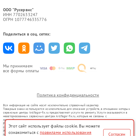
ООО "Русервис"
ИНН 7702633247
ОГРН 1077746335776
Поделиться в соц. сетях:
Мы принимаем
все формы оплаты
Политика конфиденциальности
Вся информация на сайте носит исключительно справочный характер.
Товарные знаки используются исключительно для описания устройств, в отношении которых
сервисные центры krd.fagor-fix.ru предоставляют услуги по ремонту. Услуги оказываются в
неавторизованных сервисных центрах krd.fagor-fix.ru, которые не связаны с
правообладателями товарных знаков или их официальными представителями.
Ремонт осуществляется для устройств, уже введенных в гражданский оборот в соответствии
Этот сайт использует файлы cookie. Вы можете
со статьей 1487 ГК РФ.
Использование товарных знаков не преследует цели индивидуализации услуг или введения
ознакомиться с
правилами использования
Согласен
потребителей в заблуждение, а служит для информирования о предоставляемых услугах по