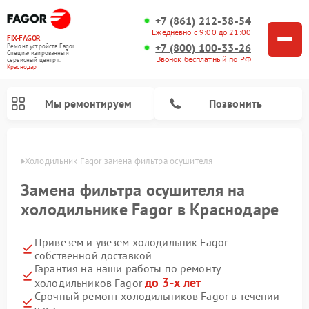
+7 (861) 212-38-54
Ежедневно с 9:00 до 21:00
FIX-FAGOR
+7 (800) 100-33-26
Ремонт устройств Fagor
Специализированный
Звонок бесплатный по РФ
cервисный центр г.
Краснодар
Мы ремонтируем
Позвонить
одаре
Холодильник Fagor замена фильтра осушителя
Замена фильтра осушителя на
холодильнике Fagor в Краснодаре
Привезем и увезем холодильник Fagor
Ремонт стиральных машин Fagor
Ремонт варочных панелей Fagor
Ремонт посудомоечных машин Fagor
Ремонт микроволновых печей Fagor
собственной доставкой
Гарантия на наши работы по ремонту
до 3-х лет
холодильников Fagor
Срочный ремонт холодильников Fagor в течении