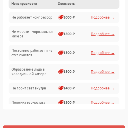
Неисправности
Стоимость
Механика
Не работает компрессор
2000 ₽
Подробнее →
Электропитание
Не морозит морозильная
Дренаж
1800 ₽
Подробнее →
камера
Оттайка
Постоянно работает и не
1500 ₽
Подробнее →
отключается
Программное обеспечение
Образование льда в
1500 ₽
Подробнее →
холодильной камере
Не горит свет внутри
1400 ₽
Подробнее →
Поломка термостата
1800 ₽
Подробнее →
Не работает вентилятор
1800 ₽
Подробнее →