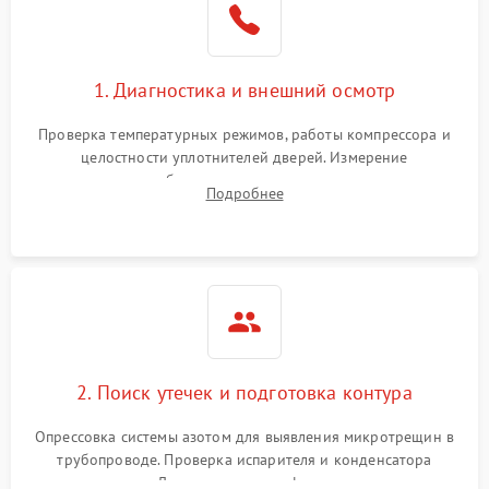
1. Диагностика и внешний осмотр
Проверка температурных режимов, работы компрессора и
целостности уплотнителей дверей. Измерение
сопротивления обмоток мотора, проверка термостата и
Подробнее
считывание кодов ошибок с электронного дисплея.
2. Поиск утечек и подготовка контура
Опрессовка системы азотом для выявления микротрещин в
трубопроводе. Проверка испарителя и конденсатора
течеискателем. Демонтаж старого фильтра-осушителя и