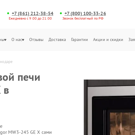
+7 (861) 212-38-54
+7 (800) 100-33-26
Ежедневно с 9:00 до 21:00
Звонок бесплатный по РФ
ны
О нас
Отзывы
Доставка
Гарантии
Акции и скидки
Зая
снодаре
вой печи
 в
е
agor MW3-245 GE X сами