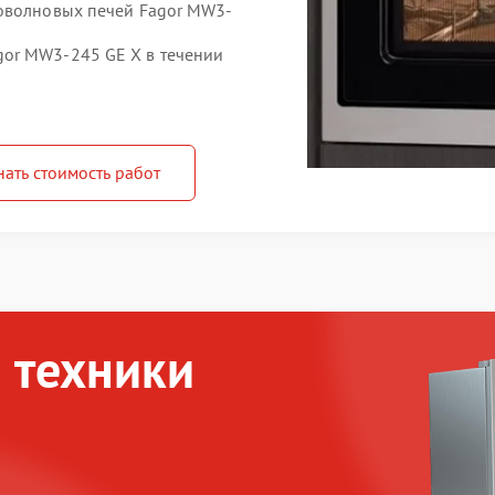
роволновых печей Fagor MW3-
or MW3-245 GE X в течении
нать стоимость работ
 техники