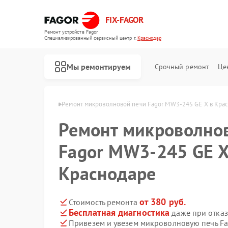
FIX-FAGOR
Ремонт устройств Fagor
Специализированный cервисный центр г.
Краснодар
Мы ремонтируем
Срочный ремонт
Це
Fagor в Краснодаре
Ремонт микроволновой печи Fagor MW3-245 GE X в Кра
Ремонт микроволно
Fagor MW3-245 GE X
Краснодаре
Ремонт стиральных машин Fagor
Ремонт посудомоечных машин Fagor
Ремонт духовых шкафов Fagor
Ремонт варочных панелей Fagor
Ремонт водонагревателей Fagor
от 380 руб.
Стоимость ремонта
Бесплатная диагностика
даже при отказ
Привезем и увезем микроволновую печь F