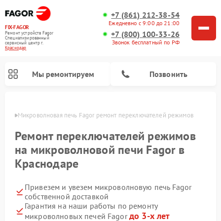
+7 (861) 212-38-54
Ежедневно с 9:00 до 21:00
FIX-FAGOR
+7 (800) 100-33-26
Ремонт устройств Fagor
Специализированный
Звонок бесплатный по РФ
cервисный центр г.
Краснодар
Мы ремонтируем
Позвонить
одаре
Микроволновая печь Fagor ремонт переключателей режимов
Ремонт переключателей режимов
на микроволновой печи Fagor в
Краснодаре
Ремонт стиральных машин Fagor
Ремонт посудомоечных машин Fagor
Ремонт варочных панелей Fagor
Привезем и увезем микроволновую печь Fagor
собственной доставкой
Гарантия на наши работы по ремонту
до 3-х лет
микроволновых печей Fagor