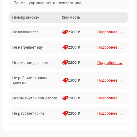
Панель управления и электроника
Неисправности
Стоимость
Дверца и корпус
Не включается
2500 ₽
Подробнее →
Механика и внутренние элементы
Не нагревает еду
2200 ₽
Подробнее →
Механические повреждения
Искажение дисплея
2800 ₽
Подробнее →
Питание и запуск
Не работает кнопка
Нагрев и приготовление
1500 ₽
Подробнее →
запуска
Программное обеспечение
Искры внутри при работе
1100 ₽
Подробнее →
Не работает гриль
2200 ₽
Подробнее →
Перегрев или отключение
2400 ₽
Подробнее →
во время работы