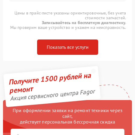
Цены в прайс-листе указаны ориентировочные, без учета
стоимости запчастей.
Записывайтесь на бесплатную диагностику.
Мы проверим ваше устройство и укажем на неисправность.
Показать все услуги
Получите 1500 рублей на
ремонт
Акция сервисного центра Fagor
При оформлении заявки на ремонт техники через
сайт,
действует персональная бессрочная скидка