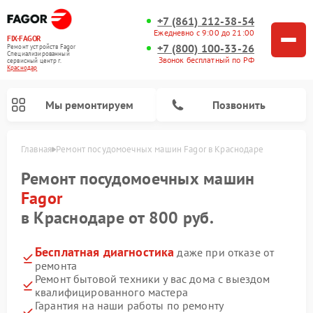
+7 (861) 212-38-54
Ежедневно с 9:00 до 21:00
FIX-FAGOR
+7 (800) 100-33-26
Ремонт устройств Fagor
Специализированный
Звонок бесплатный по РФ
cервисный центр г.
Краснодар
Мы ремонтируем
Позвонить
Главная
Ремонт посудомоечных машин Fagor в Краснодаре
Ремонт посудомоечных машин
Fagor
в Краснодаре от 800 руб.
Бесплатная диагностика
даже при отказе от
Ремонт стиральных машин Fagor
Ремонт варочных панелей Fagor
Ремонт микроволновых печей Fagor
ремонта
Ремонт бытовой техники у вас дома с выездом
квалифицированного мастера
Гарантия на наши работы по ремонту