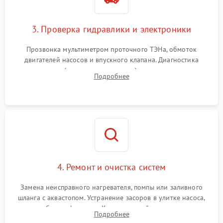
3. Проверка гидравлики и электроники
Прозвонка мультиметром проточного ТЭНа, обмоток
двигателей насосов и впускного клапана. Диагностика
прессостата (датчика уровня воды), датчика мутности,
Подробнее
концевика дверцы и электронного модуля управления.
4. Ремонт и очистка систем
Замена неисправного нагревателя, помпы или заливного
шланга с аквастопом. Устранение засоров в улитке насоса,
патрубках и фильтрах. Компонентный ремонт платы
Подробнее
управления, восстановление поврежденной проводки.