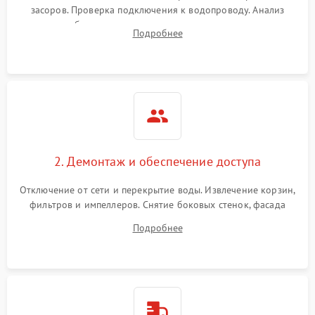
засоров. Проверка подключения к водопроводу. Анализ
жалоб на отсутствие слива, нагрева, вращения
Подробнее
разбрызгивателей или срабатывание системы защиты
аквастоп.
2. Демонтаж и обеспечение доступа
Отключение от сети и перекрытие воды. Извлечение корзин,
фильтров и импеллеров. Снятие боковых стенок, фасада
дверцы или нижнего поддона для прямого доступа к
Подробнее
циркуляционному насосу, ТЭНу и сливной помпе.