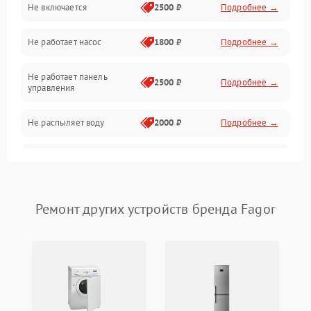
Не включается
2500 ₽
Подробнее →
Нагрев
Не работает насос
1800 ₽
Подробнее →
Вода
Не работает панель
Гигиена
2500 ₽
Подробнее →
управления
Программное обеспечение
Не распыляет воду
2000 ₽
Подробнее →
Не запускается цикл
1800 ₽
Подробнее →
стирки
Проблемы с набором
Ремонт других устройств бренда Fagor
1800 ₽
Подробнее →
воды
Не работает сушилка
2100 ₽
Подробнее →
Сбои в работе таймера
1700 ₽
Подробнее →