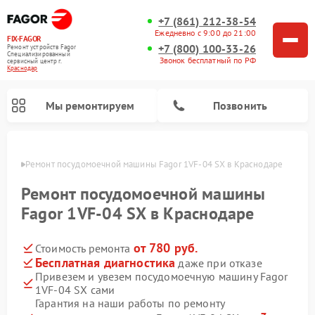
+7 (861) 212-38-54
Ежедневно с 9:00 до 21:00
FIX-FAGOR
+7 (800) 100-33-26
Ремонт устройств Fagor
Специализированный
Звонок бесплатный по РФ
cервисный центр г.
Краснодар
Мы ремонтируем
Позвонить
одаре
Ремонт посудомоечной машины Fagor 1VF-04 SX в Краснодаре
Ремонт посудомоечной машины
Fagor 1VF-04 SX в Краснодаре
от 780 руб.
Стоимость ремонта
Ремонт стиральных машин Fagor
Ремонт варочных панелей Fagor
Ремонт микроволновых печей Fagor
Бесплатная диагностика
даже при отказе
Привезем и увезем посудомоечную машину Fagor
1VF-04 SX сами
Гарантия на наши работы по ремонту