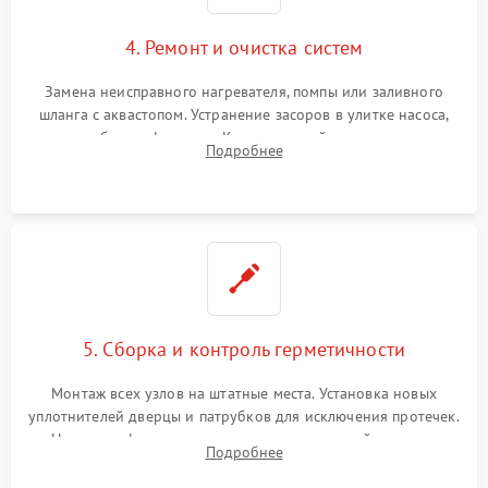
4. Ремонт и очистка систем
Замена неисправного нагревателя, помпы или заливного
шланга с аквастопом. Устранение засоров в улитке насоса,
патрубках и фильтрах. Компонентный ремонт платы
Подробнее
управления, восстановление поврежденной проводки.
5. Сборка и контроль герметичности
Монтаж всех узлов на штатные места. Установка новых
уплотнителей дверцы и патрубков для исключения протечек.
Надежная фиксация хомутов гидравлической системы,
Подробнее
сборка корпуса и установка датчика поплавка.