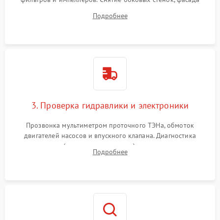
дверцы или нижнего поддона для прямого доступа к
Подробнее
циркуляционному насосу, ТЭНу и сливной помпе.
3. Проверка гидравлики и электроники
Прозвонка мультиметром проточного ТЭНа, обмоток
двигателей насосов и впускного клапана. Диагностика
прессостата (датчика уровня воды), датчика мутности,
Подробнее
концевика дверцы и электронного модуля управления.