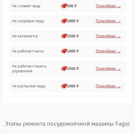
Не сливает воду
500 ₽
Подробнее →
Электропитание
Не нагревает воду
2000 ₽
Подробнее →
Датчики
Не включается
2500 ₽
Подробнее →
Нагрев
Не работает насос
1800 ₽
Подробнее →
Вода
Не работает панель
Гигиена
2500 ₽
Подробнее →
управления
Программное обеспечение
Не распыляет воду
2000 ₽
Подробнее →
Не запускается цикл
1800 ₽
Подробнее →
стирки
Проблемы с набором
Этапы ремонта посудомоечной машины Fagor
1800 ₽
Подробнее →
воды