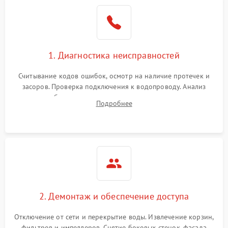
Не работает сушилка
2100 ₽
Подробнее →
Сбои в работе таймера
1700 ₽
Подробнее →
1. Диагностика неисправностей
Проблемы с
2100 ₽
Подробнее →
циркуляционным насосом
Считывание кодов ошибок, осмотр на наличие протечек и
засоров. Проверка подключения к водопроводу. Анализ
жалоб на отсутствие слива, нагрева, вращения
Подробнее
разбрызгивателей или срабатывание системы защиты
аквастоп.
2. Демонтаж и обеспечение доступа
Отключение от сети и перекрытие воды. Извлечение корзин,
фильтров и импеллеров. Снятие боковых стенок, фасада