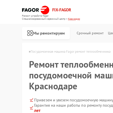
FIX-FAGOR
Ремонт устройств Fagor
Специализированный cервисный центр г.
Краснодар
Мы ремонтируем
Срочный ремонт
Це
Fagor в Краснодаре
Посудомоечная машина Fagor ремонт теплообменника
Ремонт теплообменн
посудомоечной маши
Краснодаре
Ремонт стиральных машин Fagor
Ремонт духовых шкафов Fagor
Ремонт микроволновых печей Fagor
Ремонт варочных панелей Fagor
Ремонт водонагревателей Fagor
Привезем и увезем посудомоечную машину
Гарантия на наши работы по ремонту пос
лет