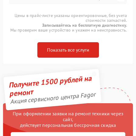
Цены в прайс-листе указаны ориентировочные, без учета
стоимости запчастей.
Записывайтесь на бесплатную диагностику.
Мы проверим ваше устройство и укажем на неисправность.
Показать все услуги
Получите 1500 рублей на
ремонт
Акция сервисного центра Fagor
При оформлении заявки на ремонт техники через
сайт,
действует персональная бессрочная скидка