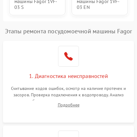
машины Fagor 1VF-
машины Fagor 1VF-
03 S
03 EN
Этапы ремонта посудомоечной машины Fagor
1. Диагностика неисправностей
Считывание кодов ошибок, осмотр на наличие протечек и
засоров. Проверка подключения к водопроводу. Анализ
жалоб на отсутствие слива, нагрева, вращения
Подробнее
разбрызгивателей или срабатывание системы защиты
аквастоп.