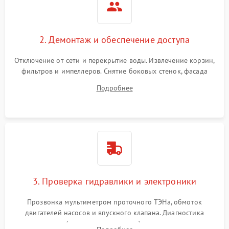
2. Демонтаж и обеспечение доступа
Отключение от сети и перекрытие воды. Извлечение корзин,
фильтров и импеллеров. Снятие боковых стенок, фасада
дверцы или нижнего поддона для прямого доступа к
Подробнее
циркуляционному насосу, ТЭНу и сливной помпе.
3. Проверка гидравлики и электроники
Прозвонка мультиметром проточного ТЭНа, обмоток
двигателей насосов и впускного клапана. Диагностика
прессостата (датчика уровня воды), датчика мутности,