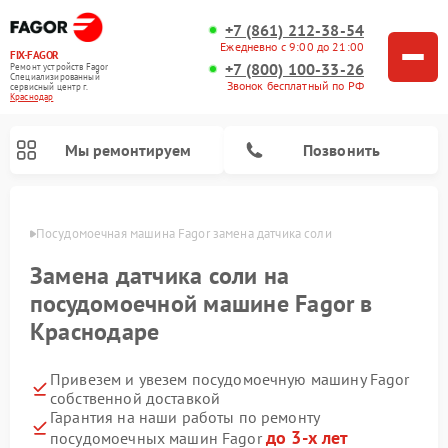
+7 (861) 212-38-54
Ежедневно с 9:00 до 21:00
FIX-FAGOR
+7 (800) 100-33-26
Ремонт устройств Fagor
Специализированный
Звонок бесплатный по РФ
cервисный центр г.
Краснодар
Мы ремонтируем
Позвонить
одаре
Посудомоечная машина Fagor замена датчика соли
Замена датчика соли на
посудомоечной машине Fagor в
Краснодаре
Ремонт стиральных машин Fagor
Ремонт варочных панелей Fagor
Ремонт микроволновых печей Fagor
Привезем и увезем посудомоечную машину Fagor
собственной доставкой
Гарантия на наши работы по ремонту
до 3-х лет
посудомоечных машин Fagor