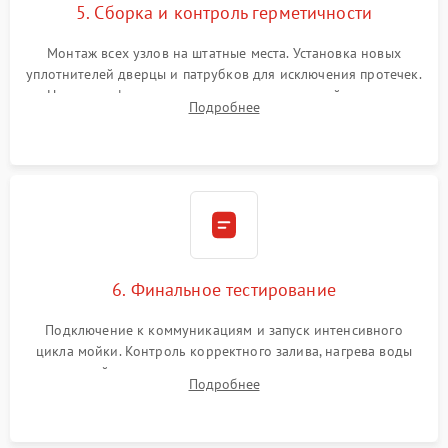
5. Сборка и контроль герметичности
Монтаж всех узлов на штатные места. Установка новых
уплотнителей дверцы и патрубков для исключения протечек.
Надежная фиксация хомутов гидравлической системы,
Подробнее
сборка корпуса и установка датчика поплавка.
6. Финальное тестирование
Подключение к коммуникациям и запуск интенсивного
цикла мойки. Контроль корректного залива, нагрева воды
до нужной температуры, отсутствия посторонних шумов,
Подробнее
штатного слива и абсолютной сухости в поддоне.