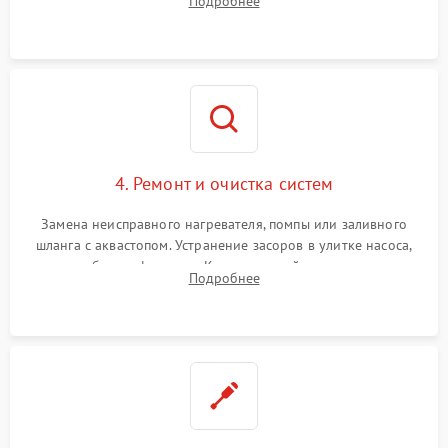
Подробнее
концевика дверцы и электронного модуля управления.
4. Ремонт и очистка систем
Замена неисправного нагревателя, помпы или заливного
шланга с аквастопом. Устранение засоров в улитке насоса,
патрубках и фильтрах. Компонентный ремонт платы
Подробнее
управления, восстановление поврежденной проводки.