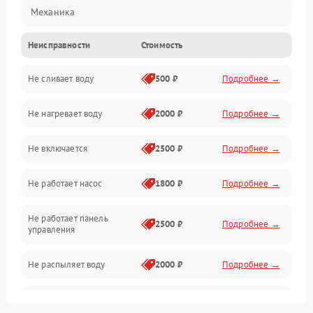
Механика
Неисправности
Стоимость
Управление
Не сливает воду
500 ₽
Подробнее →
Электропитание
Не нагревает воду
2000 ₽
Подробнее →
Датчики
Не включается
2500 ₽
Подробнее →
Нагрев
Не работает насос
1800 ₽
Подробнее →
Вода
Не работает панель
Гигиена
2500 ₽
Подробнее →
управления
Программное обеспечение
Не распыляет воду
2000 ₽
Подробнее →
Не запускается цикл
1800 ₽
Подробнее →
стирки