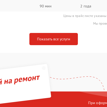
90 мин
2 года
Цены в прайс-листе указаны
Мы прове
Показать все услуги
й на ремонт
При оформл