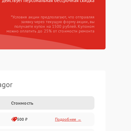
действует персональная бессрочная скидка
*Условия акции предполагают, что отправляя
заявку через текущую форму акции, вы
получаете купон на 1500 рублей. Купоном
можно оплатить до 25% от стоимости ремонта
agor
Стоимость
500 ₽
Подробнее →