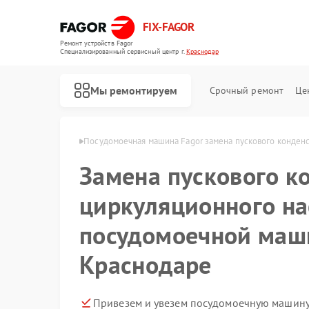
FIX-FAGOR
Ремонт устройств Fagor
Специализированный cервисный центр г.
Краснодар
Мы ремонтируем
Срочный ремонт
Це
Fagor в Краснодаре
Посудомоечная машина Fagor замена пускового конденс
Замена пускового к
циркуляционного на
посудомоечной маши
Краснодаре
Ремонт стиральных машин Fagor
Ремонт духовых шкафов Fagor
Ремонт микроволновых печей Fagor
Ремонт варочных панелей Fagor
Ремонт водонагревателей Fagor
Привезем и увезем посудомоечную машину