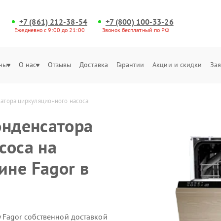
+7 (861) 212-38-54
+7 (800) 100-33-26
Ежедневно с 9:00 до 21:00
Звонок бесплатный по РФ
ны
О нас
Отзывы
Доставка
Гарантии
Акции и скидки
Зая
атора циркуляционного насоса
онденсатора
соса на
не Fagor в
 Fagor собственной доставкой