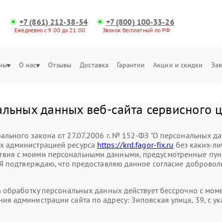
+7 (861) 212-38-54
+7 (800) 100-33-26
Ежедневно с 9:00 до 21:00
Звонок бесплатный по РФ
ны
О нас
Отзывы
Доставка
Гарантии
Акции и скидки
Зая
альных данных веб-сайта сервисного ц
ального закона от 27.07.2006 г. № 152-ФЗ "О персональных д
ых администрацией ресурса
https://krd.fagor-fix.ru
без каких-ли
вия с моими персональными данными, предусмотренные пункт
. Я подтверждаю, что предоставляю данное согласие доброволь
на обработку персональных данных действует бессрочно с мо
ния администрации сайта по адресу: Зиповская улица, 39, с