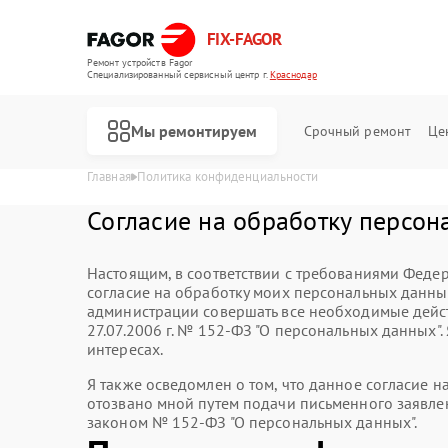
FIX-FAGOR
Ремонт устройств Fagor
Специализированный cервисный центр г.
Краснодар
Мы ремонтируем
Срочный ремонт
Це
Главная
Политика конфиденциальности
Согласие на обработку персон
Настоящим, в соответствии с требованиями Федер
согласие на обработку моих персональных данн
администрации совершать все необходимые дейст
27.07.2006 г. № 152-ФЗ "О персональных данных"
интересах.
Я также осведомлен о том, что данное согласие 
отозвано мной путем подачи письменного заявле
Ремонт стиральных машин Fagor
Ремонт посудомоечных машин Fagor
Ремонт духовых шкафов Fagor
Ремонт микроволновых печей Fagor
Ремонт варочных панелей Fagor
Ремонт водонагревателей Fagor
законом № 152-ФЗ "О персональных данных".