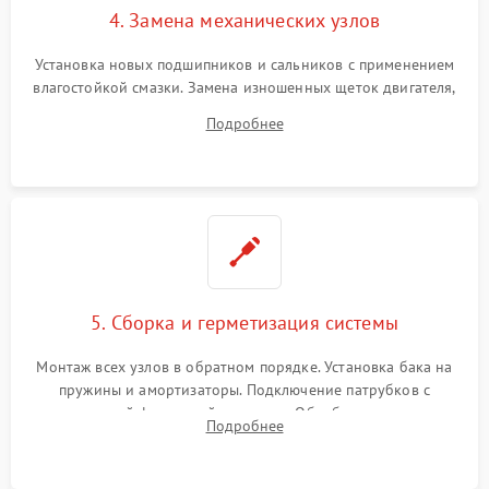
4. Замена механических узлов
Установка новых подшипников и сальников с применением
влагостойкой смазки. Замена изношенных щеток двигателя,
порванного ремня привода, неисправного сливного насоса
Подробнее
или поврежденной резиновой манжеты.
5. Сборка и герметизация системы
Монтаж всех узлов в обратном порядке. Установка бака на
пружины и амортизаторы. Подключение патрубков с
надежной фиксацией хомутами. Обработка стыков
Подробнее
герметиком для предотвращения возможных протечек воды.