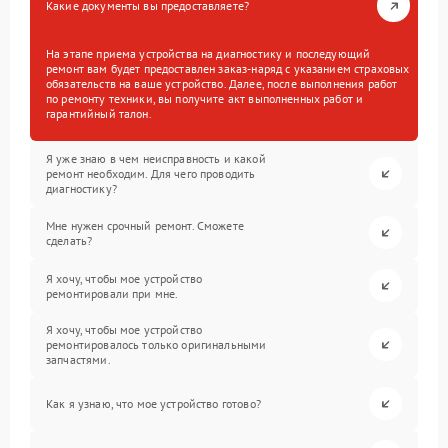
Какие документы вы предоставляете?
На этапе приема устройства на диагностику и последующий
ремонт вам будет предоставлен заказ-наряд с указанием страховых
обязательств на ваше устройство. Далее, после выполнения работ
по ремонту техники, вы получите акт выполненных работ и
гарантийный талон.
Я уже знаю в чем неисправность и какой
ремонт необходим. Для чего проводить
диагностику?
Мне нужен срочный ремонт. Сможете
сделать?
Я хочу, чтобы мое устройство
ремонтировали при мне.
Я хочу, чтобы мое устройство
ремонтировалось только оригинальными
запчастями.
Как я узнаю, что мое устройство готово?