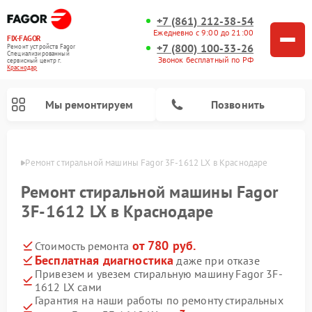
+7 (861) 212-38-54
Ежедневно с 9:00 до 21:00
FIX-FAGOR
+7 (800) 100-33-26
Ремонт устройств Fagor
Специализированный
Звонок бесплатный по РФ
cервисный центр г.
Краснодар
Мы ремонтируем
Позвонить
одаре
Ремонт стиральной машины Fagor 3F-1612 LX в Краснодаре
Ремонт стиральной машины Fagor
3F-1612 LX в Краснодаре
от 780 руб.
Стоимость ремонта
Ремонт варочных панелей Fagor
Ремонт посудомоечных машин Fagor
Ремонт микроволновых печей Fagor
Бесплатная диагностика
даже при отказе
Привезем и увезем стиральную машину Fagor 3F-
1612 LX сами
Гарантия на наши работы по ремонту стиральных