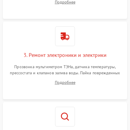
Подробнее
крестовины на износ, а манжеты люка на разрывы.
3. Ремонт электроники и электрики
Прозвонка мультиметром ТЭНа, датчика температуры,
прессостата и клапанов залива воды. Пайка поврежденных
дорожек или замена симисторов на плате управления.
Подробнее
Восстановление целостности проводки и контактов.