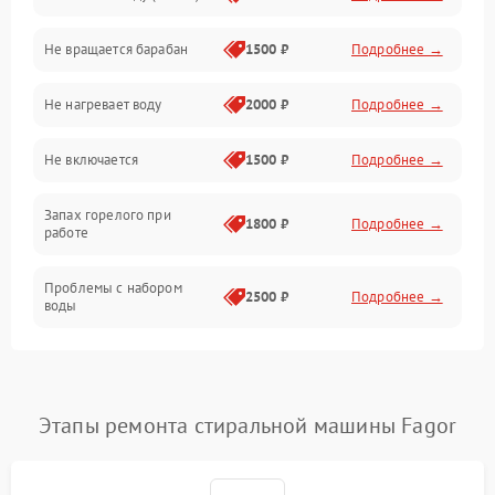
Не вращается барабан
1500 ₽
Подробнее →
Слив
Не нагревает воду
2000 ₽
Подробнее →
Программное обеспечение
Не включается
1500 ₽
Подробнее →
Запах горелого при
1800 ₽
Подробнее →
работе
Проблемы с набором
2500 ₽
Подробнее →
воды
Замена ТЭНа
2200 ₽
Подробнее →
Замена платы управления
2200 ₽
Подробнее →
Этапы ремонта стиральной машины Fagor