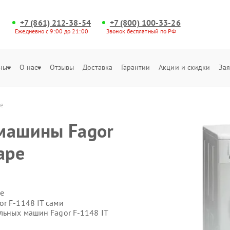
+7 (861) 212-38-54
+7 (800) 100-33-26
Ежедневно с 9:00 до 21:00
Звонок бесплатный по РФ
ны
О нас
Отзывы
Доставка
Гарантии
Акции и скидки
Зая
ре
машины Fagor
аре
е
r F-1148 IT сами
льных машин Fagor F-1148 IT