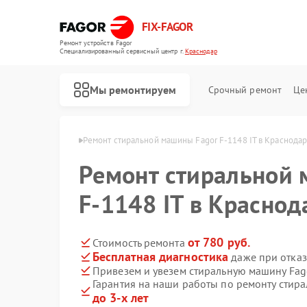
FIX-FAGOR
Ремонт устройств Fagor
Специализированный cервисный центр г.
Краснодар
Мы ремонтируем
Срочный ремонт
Це
Fagor в Краснодаре
Ремонт стиральной машины Fagor F-1148 IT в Краснода
Ремонт стиральной 
F-1148 IT в Краснод
от 780 руб.
Стоимость ремонта
Бесплатная диагностика
даже при отказ
Ремонт посудомоечных машин Fagor
Ремонт духовых шкафов Fagor
Ремонт микроволновых печей Fagor
Ремонт варочных панелей Fagor
Ремонт водонагревателей Fagor
Привезем и увезем стиральную машину Fago
Гарантия на наши работы по ремонту стира
до 3-х лет