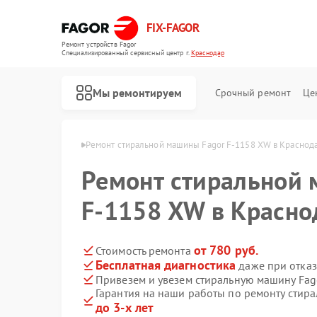
FIX-FAGOR
Ремонт устройств Fagor
Специализированный cервисный центр г.
Краснодар
Мы ремонтируем
Срочный ремонт
Це
Fagor в Краснодаре
Ремонт стиральной машины Fagor F-1158 XW в Краснод
Ремонт стиральной 
F-1158 XW в Красно
от 780 руб.
Стоимость ремонта
Бесплатная диагностика
даже при отказ
Ремонт посудомоечных машин Fagor
Ремонт духовых шкафов Fagor
Ремонт микроволновых печей Fagor
Ремонт варочных панелей Fagor
Ремонт водонагревателей Fagor
Привезем и увезем стиральную машину Fag
Гарантия на наши работы по ремонту стир
до 3-х лет