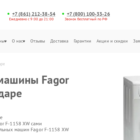
+7 (861) 212-38-54
+7 (800) 100-33-26
Ежедневно с 9:00 до 21:00
Звонок бесплатный по РФ
ны
О нас
Отзывы
Доставка
Гарантии
Акции и скидки
Зая
аре
машины Fagor
даре
е
or F-1158 XW сами
альных машин Fagor F-1158 XW