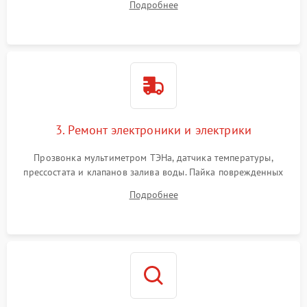
Подробнее
крестовины на износ, а манжеты люка на разрывы.
3. Ремонт электроники и электрики
Прозвонка мультиметром ТЭНа, датчика температуры,
прессостата и клапанов залива воды. Пайка поврежденных
дорожек или замена симисторов на плате управления.
Подробнее
Восстановление целостности проводки и контактов.