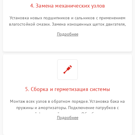
4. Замена механических узлов
Установка новых подшипников и сальников с применением
влагостойкой смазки. Замена изношенных щеток двигателя,
порванного ремня привода, неисправного сливного насоса
Подробнее
или поврежденной резиновой манжеты.
5. Сборка и герметизация системы
Монтаж всех узлов в обратном порядке. Установка бака на
пружины и амортизаторы. Подключение патрубков с
надежной фиксацией хомутами. Обработка стыков
Подробнее
герметиком для предотвращения возможных протечек воды.