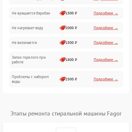
Не вращается барабан
1500 ₽
Подробнее →
Слив
Не нагревает воду
2000 ₽
Подробнее →
Программное обеспечение
Не включается
1500 ₽
Подробнее →
Запах горелого при
1800 ₽
Подробнее →
работе
Проблемы с набором
2500 ₽
Подробнее →
воды
Замена ТЭНа
2200 ₽
Подробнее →
Замена платы управления
2200 ₽
Подробнее →
Этапы ремонта стиральной машины Fagor