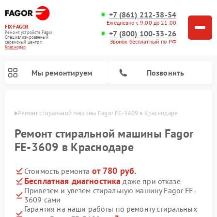
+7 (861) 212-38-54
Ежедневно с 9:00 до 21:00
FIX-FAGOR
+7 (800) 100-33-26
Ремонт устройств Fagor
Специализированный
Звонок бесплатный по РФ
cервисный центр г.
Краснодар
Мы ремонтируем
Позвонить
одаре
Ремонт стиральной машины Fagor FE-3609 в Краснодаре
Ремонт стиральной машины Fagor
FE-3609 в Краснодаре
от 780 руб.
Стоимость ремонта
Ремонт варочных панелей Fagor
Ремонт посудомоечных машин Fagor
Ремонт микроволновых печей Fagor
Бесплатная диагностика
даже при отказе
Привезем и увезем стиральную машину Fagor FE-
3609 сами
Гарантия на наши работы по ремонту стиральных