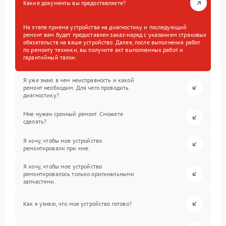
Какие документы вы предоставляете?
На этапе приема устройства на диагностику и последующий
ремонт вам будет предоставлен заказ-наряд с указанием страховых
обязательств на ваше устройство. Далее, после выполнения работ
по ремонту техники, вы получите акт выполненных работ и
гарантийный талон.
Я уже знаю в чем неисправность и какой
ремонт необходим. Для чего проводить
диагностику?
Мне нужен срочный ремонт. Сможете
сделать?
Я хочу, чтобы мое устройство
ремонтировали при мне.
Я хочу, чтобы мое устройство
ремонтировалось только оригинальными
запчастями.
Как я узнаю, что мое устройство готово?