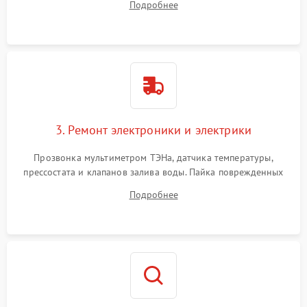
Подробнее
крестовины на износ, а манжеты люка на разрывы.
3. Ремонт электроники и электрики
Прозвонка мультиметром ТЭНа, датчика температуры,
прессостата и клапанов залива воды. Пайка поврежденных
дорожек или замена симисторов на плате управления.
Подробнее
Восстановление целостности проводки и контактов.