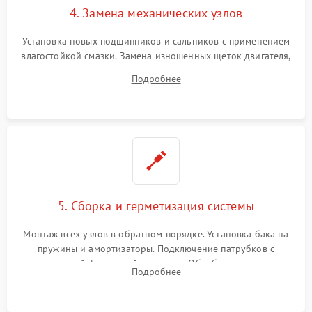
4. Замена механических узлов
Установка новых подшипников и сальников с применением
влагостойкой смазки. Замена изношенных щеток двигателя,
порванного ремня привода, неисправного сливного насоса
Подробнее
или поврежденной резиновой манжеты.
5. Сборка и герметизация системы
Монтаж всех узлов в обратном порядке. Установка бака на
пружины и амортизаторы. Подключение патрубков с
надежной фиксацией хомутами. Обработка стыков
Подробнее
герметиком для предотвращения возможных протечек воды.