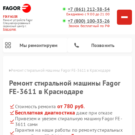
+7 (861) 212-38-54
Ежедневно с 9:00 до 21:00
FIX-FAGOR
+7 (800) 100-33-26
Ремонт устройств Fagor
Специализированный
Звонок бесплатный по РФ
cервисный центр г.
Краснодар
Мы ремонтируем
Позвонить
одаре
Ремонт стиральной машины Fagor FE-3611 в Краснодаре
Ремонт стиральной машины Fagor
FE-3611 в Краснодаре
от 780 руб.
Стоимость ремонта
Ремонт варочных панелей Fagor
Ремонт посудомоечных машин Fagor
Ремонт микроволновых печей Fagor
Бесплатная диагностика
даже при отказе
Привезем и увезем стиральную машину Fagor FE-
3611 сами
Гарантия на наши работы по ремонту стиральных