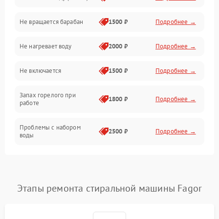
Не вращается барабан
1500 ₽
Подробнее →
Слив
Не нагревает воду
2000 ₽
Подробнее →
Программное обеспечение
Не включается
1500 ₽
Подробнее →
Запах горелого при
1800 ₽
Подробнее →
работе
Проблемы с набором
2500 ₽
Подробнее →
воды
Замена ТЭНа
2200 ₽
Подробнее →
Замена платы управления
2200 ₽
Подробнее →
Этапы ремонта стиральной машины Fagor