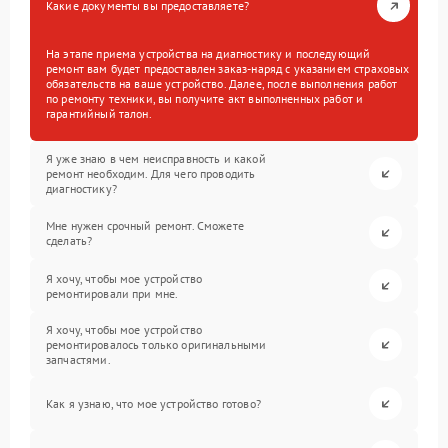
Какие документы вы предоставляете?
На этапе приема устройства на диагностику и последующий
ремонт вам будет предоставлен заказ-наряд с указанием страховых
обязательств на ваше устройство. Далее, после выполнения работ
по ремонту техники, вы получите акт выполненных работ и
гарантийный талон.
Я уже знаю в чем неисправность и какой
ремонт необходим. Для чего проводить
диагностику?
Мне нужен срочный ремонт. Сможете
сделать?
Я хочу, чтобы мое устройство
ремонтировали при мне.
Я хочу, чтобы мое устройство
ремонтировалось только оригинальными
запчастями.
Как я узнаю, что мое устройство готово?