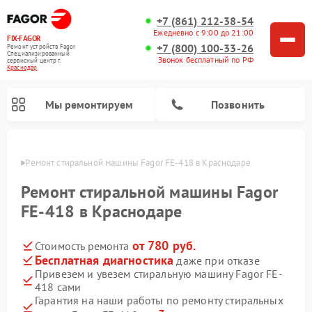
+7 (861) 212-38-54
Ежедневно с 9:00 до 21:00
FIX-FAGOR
+7 (800) 100-33-26
Ремонт устройств Fagor
Специализированный
Звонок бесплатный по РФ
cервисный центр г.
Краснодар
Мы ремонтируем
Позвонить
одаре
Ремонт стиральной машины Fagor FE-418 в Краснодаре
Ремонт стиральной машины Fagor
FE-418 в Краснодаре
от 780 руб.
Стоимость ремонта
Ремонт варочных панелей Fagor
Ремонт посудомоечных машин Fagor
Ремонт микроволновых печей Fagor
Бесплатная диагностика
даже при отказе
Привезем и увезем стиральную машину Fagor FE-
418 сами
Гарантия на наши работы по ремонту стиральных