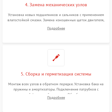
4. Замена механических узлов
Установка новых подшипников и сальников с применением
влагостойкой смазки. Замена изношенных щеток двигателя,
порванного ремня привода, неисправного сливного насоса
Подробнее
или поврежденной резиновой манжеты.
5. Сборка и герметизация системы
Монтаж всех узлов в обратном порядке. Установка бака на
пружины и амортизаторы. Подключение патрубков с
надежной фиксацией хомутами. Обработка стыков
Подробнее
герметиком для предотвращения возможных протечек воды.