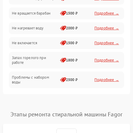
Не вращается барабан
1500 ₽
Подробнее →
Слив
Не нагревает воду
2000 ₽
Подробнее →
Программное обеспечение
Не включается
1500 ₽
Подробнее →
Запах горелого при
1800 ₽
Подробнее →
работе
Проблемы с набором
2500 ₽
Подробнее →
воды
Замена ТЭНа
2200 ₽
Подробнее →
Замена платы управления
2200 ₽
Подробнее →
Этапы ремонта стиральной машины Fagor