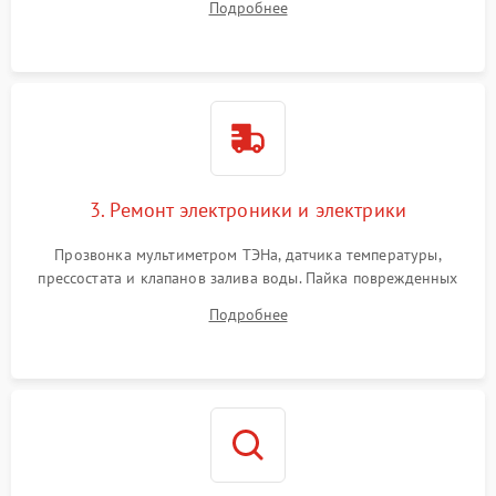
Подробнее
крестовины на износ, а манжеты люка на разрывы.
3. Ремонт электроники и электрики
Прозвонка мультиметром ТЭНа, датчика температуры,
прессостата и клапанов залива воды. Пайка поврежденных
дорожек или замена симисторов на плате управления.
Подробнее
Восстановление целостности проводки и контактов.