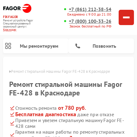
+7 (861) 212-38-54
Ежедневно с 9:00 до 21:00
FIX-FAGOR
+7 (800) 100-33-26
Ремонт устройств Fagor
Специализированный
Звонок бесплатный по РФ
cервисный центр г.
Краснодар
Мы ремонтируем
Позвонить
одаре
Ремонт стиральной машины Fagor FE-428 в Краснодаре
Ремонт стиральной машины Fagor
FE-428 в Краснодаре
от 780 руб.
Стоимость ремонта
Ремонт варочных панелей Fagor
Ремонт посудомоечных машин Fagor
Ремонт микроволновых печей Fagor
Бесплатная диагностика
даже при отказе
Привезем и увезем стиральную машину Fagor FE-
428 сами
Гарантия на наши работы по ремонту стиральных