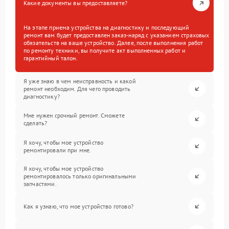
Какие документы вы предоставляете?
На этапе приема устройства на диагностику и последующий
ремонт вам будет предоставлен заказ-наряд с указанием страховых
обязательств на ваше устройство. Далее, после выполнения работ
по ремонту техники, вы получите акт выполненных работ и
гарантийный талон.
Я уже знаю в чем неисправность и какой
ремонт необходим. Для чего проводить
диагностику?
Мне нужен срочный ремонт. Сможете
сделать?
Я хочу, чтобы мое устройство
ремонтировали при мне.
Я хочу, чтобы мое устройство
ремонтировалось только оригинальными
запчастями.
Как я узнаю, что мое устройство готово?