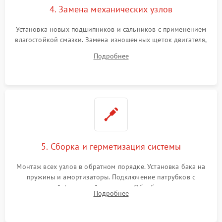
4. Замена механических узлов
Установка новых подшипников и сальников с применением
влагостойкой смазки. Замена изношенных щеток двигателя,
порванного ремня привода, неисправного сливного насоса
Подробнее
или поврежденной резиновой манжеты.
5. Сборка и герметизация системы
Монтаж всех узлов в обратном порядке. Установка бака на
пружины и амортизаторы. Подключение патрубков с
надежной фиксацией хомутами. Обработка стыков
Подробнее
герметиком для предотвращения возможных протечек воды.