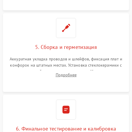
проводки.
5. Сборка и герметизация
Аккуратная укладка проводов и шлейфов, фиксация плат и
конфорок на штатных местах. Установка стеклокерамики с
проверкой равномерности зазоров. Нанесение
Подробнее
термостойкого герметика или укладка уплотнительной
ленты по контуру.
6. Финальное тестирование и калибровка