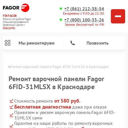
+7 (861) 212-38-54
Ежедневно с 9:00 до 21:00
FIX-FAGOR
+7 (800) 100-33-26
Ремонт устройств Fagor
Специализированный
Звонок бесплатный по РФ
cервисный центр г.
Краснодар
Мы ремонтируем
Позвонить
одаре
Ремонт варочной панели Fagor 6FID-31MLSX в Краснодаре
Ремонт варочной панели Fagor
6FID-31MLSX в Краснодаре
от 580 руб.
Стоимость ремонта
Ремонт стиральных машин Fagor
Ремонт посудомоечных машин Fagor
Ремонт микроволновых печей Fagor
Бесплатная диагностика
даже при отказе
Привезем и увезем варочную панель Fagor 6FID-
31MLSX сами
Гарантия на наши работы по ремонту варочных