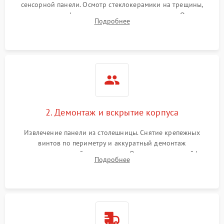
сенсорной панели. Осмотр стеклокерамики на трещины,
проверка конфорок на равномерность нагрева. Опрос
Подробнее
клиента о симптомах (не включается, не видит посуду,
щелкает).
2. Демонтаж и вскрытие корпуса
Извлечение панели из столешницы. Снятие крепежных
винтов по периметру и аккуратный демонтаж
стеклокерамической поверхности. Отсоединение шлейфов
Подробнее
сенсорного блока для доступа к силовым платам, катушкам
или ТЭНам.