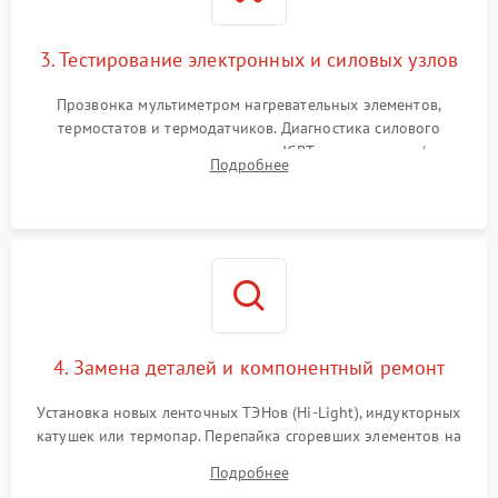
3. Тестирование электронных и силовых узлов
Прозвонка мультиметром нагревательных элементов,
термостатов и термодатчиков. Диагностика силового
модуля, реле, диодных мостов и IGBT-транзисторов (для
Подробнее
индукции). Проверка кранов и газ-контроля (для газовых
панелей).
4. Замена деталей и компонентный ремонт
Установка новых ленточных ТЭНов (Hi-Light), индукторных
катушек или термопар. Перепайка сгоревших элементов на
плате управления, восстановление токопроводящих
Подробнее
дорожек. Очистка контактов и замена поврежденной