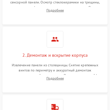
сенсорной панели. Осмотр стеклокерамики на трещины,
проверка конфорок на равномерность нагрева. Опрос
Подробнее
клиента о симптомах (не включается, не видит посуду,
щелкает).
2. Демонтаж и вскрытие корпуса
Извлечение панели из столешницы. Снятие крепежных
винтов по периметру и аккуратный демонтаж
стеклокерамической поверхности. Отсоединение шлейфов
Подробнее
сенсорного блока для доступа к силовым платам, катушкам
или ТЭНам.