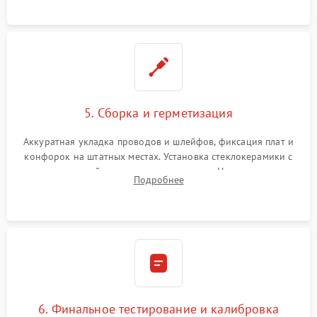
проводки.
5. Сборка и герметизация
Аккуратная укладка проводов и шлейфов, фиксация плат и
конфорок на штатных местах. Установка стеклокерамики с
проверкой равномерности зазоров. Нанесение
Подробнее
термостойкого герметика или укладка уплотнительной
ленты по контуру.
6. Финальное тестирование и калибровка