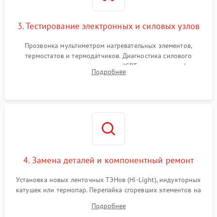
3. Тестирование электронных и силовых узлов
Прозвонка мультиметром нагревательных элементов,
термостатов и термодатчиков. Диагностика силового
модуля, реле, диодных мостов и IGBT-транзисторов (для
Подробнее
индукции). Проверка кранов и газ-контроля (для газовых
панелей).
4. Замена деталей и компонентный ремонт
Установка новых ленточных ТЭНов (Hi-Light), индукторных
катушек или термопар. Перепайка сгоревших элементов на
плате управления, восстановление токопроводящих
Подробнее
дорожек. Очистка контактов и замена поврежденной