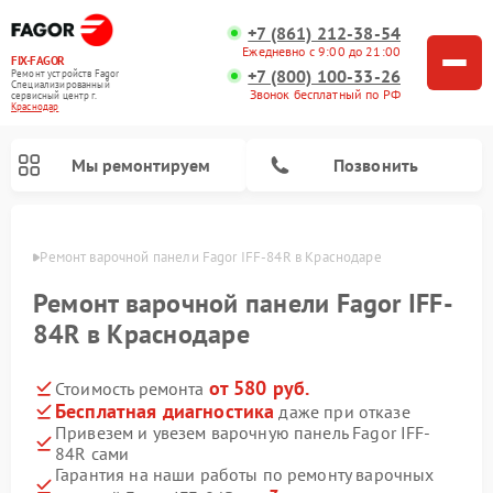
+7 (861) 212-38-54
Ежедневно с 9:00 до 21:00
FIX-FAGOR
+7 (800) 100-33-26
Ремонт устройств Fagor
Специализированный
Звонок бесплатный по РФ
cервисный центр г.
Краснодар
Мы ремонтируем
Позвонить
одаре
Ремонт варочной панели Fagor IFF-84R в Краснодаре
Ремонт варочной панели Fagor IFF-
84R в Краснодаре
от 580 руб.
Стоимость ремонта
Ремонт стиральных машин Fagor
Ремонт посудомоечных машин Fagor
Ремонт микроволновых печей Fagor
Бесплатная диагностика
даже при отказе
Привезем и увезем варочную панель Fagor IFF-
84R сами
Гарантия на наши работы по ремонту варочных