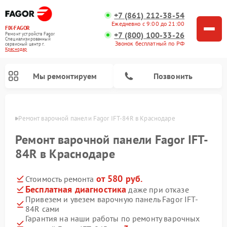
+7 (861) 212-38-54
Ежедневно с 9:00 до 21:00
FIX-FAGOR
+7 (800) 100-33-26
Ремонт устройств Fagor
Специализированный
Звонок бесплатный по РФ
cервисный центр г.
Краснодар
Мы ремонтируем
Позвонить
одаре
Ремонт варочной панели Fagor IFT-84R в Краснодаре
Ремонт варочной панели Fagor IFT-
84R в Краснодаре
от 580 руб.
Стоимость ремонта
Ремонт стиральных машин Fagor
Ремонт посудомоечных машин Fagor
Ремонт микроволновых печей Fagor
Бесплатная диагностика
даже при отказе
Привезем и увезем варочную панель Fagor IFT-
84R сами
Гарантия на наши работы по ремонту варочных