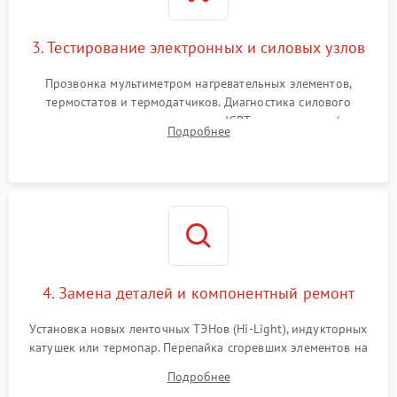
3. Тестирование электронных и силовых узлов
Прозвонка мультиметром нагревательных элементов,
термостатов и термодатчиков. Диагностика силового
модуля, реле, диодных мостов и IGBT-транзисторов (для
Подробнее
индукции). Проверка кранов и газ-контроля (для газовых
панелей).
4. Замена деталей и компонентный ремонт
Установка новых ленточных ТЭНов (Hi-Light), индукторных
катушек или термопар. Перепайка сгоревших элементов на
плате управления, восстановление токопроводящих
Подробнее
дорожек. Очистка контактов и замена поврежденной