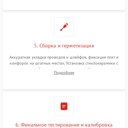
проводки.
5. Сборка и герметизация
Аккуратная укладка проводов и шлейфов, фиксация плат и
конфорок на штатных местах. Установка стеклокерамики с
проверкой равномерности зазоров. Нанесение
Подробнее
термостойкого герметика или укладка уплотнительной
ленты по контуру.
6. Финальное тестирование и калибровка