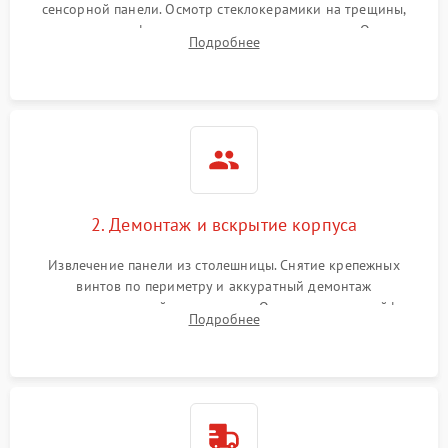
сенсорной панели. Осмотр стеклокерамики на трещины,
проверка конфорок на равномерность нагрева. Опрос
Подробнее
клиента о симптомах (не включается, не видит посуду,
щелкает).
2. Демонтаж и вскрытие корпуса
Извлечение панели из столешницы. Снятие крепежных
винтов по периметру и аккуратный демонтаж
стеклокерамической поверхности. Отсоединение шлейфов
Подробнее
сенсорного блока для доступа к силовым платам, катушкам
или ТЭНам.