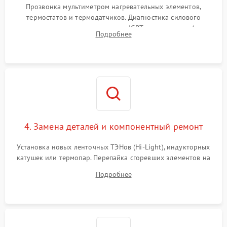
Прозвонка мультиметром нагревательных элементов,
термостатов и термодатчиков. Диагностика силового
модуля, реле, диодных мостов и IGBT-транзисторов (для
Подробнее
индукции). Проверка кранов и газ-контроля (для газовых
панелей).
4. Замена деталей и компонентный ремонт
Установка новых ленточных ТЭНов (Hi-Light), индукторных
катушек или термопар. Перепайка сгоревших элементов на
плате управления, восстановление токопроводящих
Подробнее
дорожек. Очистка контактов и замена поврежденной
проводки.