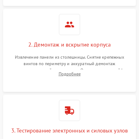
2. Демонтаж и вскрытие корпуса
Извлечение панели из столешницы. Снятие крепежных
винтов по периметру и аккуратный демонтаж
стеклокерамической поверхности. Отсоединение шлейфов
Подробнее
сенсорного блока для доступа к силовым платам, катушкам
или ТЭНам.
3. Тестирование электронных и силовых узлов