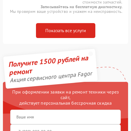
стоимости запчастей.
Записывайтесь на бесплатную диагностику.
Мы проверим ваше устройство и укажем на неисправность.
Показать все услуги
Получите 1500 рублей на
ремонт
Акция сервисного центра Fagor
При оформлении заявки на ремонт техники через
сайт,
действует персональная бессрочная скидка