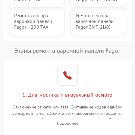
Ремонт сенсора
Ремонт сенсора
варочной панели
варочной панели
Fagor I-200 TAX
Fagor 3MF-2IAX
Этапы ремонта варочной панели Fagor
1. Диагностика и визуальный осмотр
Отключение от сети или газа. Считывание кодов ошибок
сенсорной панели. Осмотр стеклокерамики на трещины,
проверка конфорок на равномерность нагрева. Опрос
Подробнее
клиента о симптомах (не включается, не видит посуду,
щелкает).