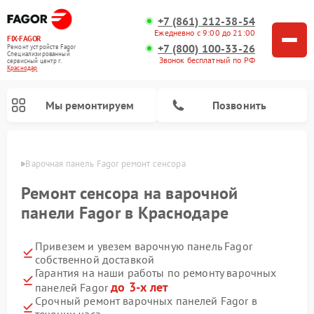
+7 (861) 212-38-54
Ежедневно с 9:00 до 21:00
FIX-FAGOR
+7 (800) 100-33-26
Ремонт устройств Fagor
Специализированный
Звонок бесплатный по РФ
cервисный центр г.
Краснодар
Мы ремонтируем
Позвонить
одаре
Варочная панель Fagor ремонт сенсора
Ремонт сенсора на варочной
панели Fagor в Краснодаре
Привезем и увезем варочную панель Fagor
Ремонт стиральных машин Fagor
Ремонт посудомоечных машин Fagor
Ремонт микроволновых печей Fagor
собственной доставкой
Гарантия на наши работы по ремонту варочных
до 3-х лет
панелей Fagor
Срочный ремонт варочных панелей Fagor в