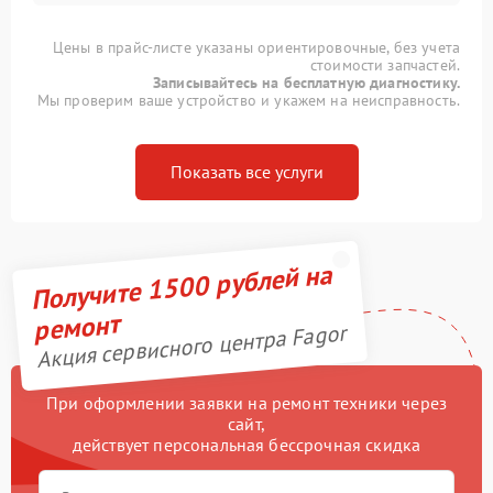
Цены в прайс-листе указаны ориентировочные, без учета
стоимости запчастей.
Записывайтесь на бесплатную диагностику.
Мы проверим ваше устройство и укажем на неисправность.
Показать все услуги
Получите 1500 рублей на
ремонт
Акция сервисного центра Fagor
При оформлении заявки на ремонт техники через
сайт,
действует персональная бессрочная скидка