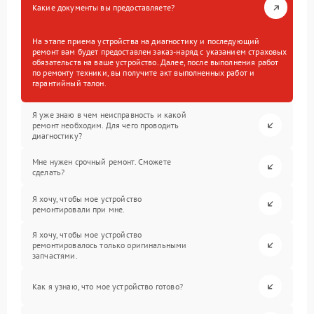
Какие документы вы предоставляете?
На этапе приема устройства на диагностику и последующий
ремонт вам будет предоставлен заказ-наряд с указанием страховых
обязательств на ваше устройство. Далее, после выполнения работ
по ремонту техники, вы получите акт выполненных работ и
гарантийный талон.
Я уже знаю в чем неисправность и какой
ремонт необходим. Для чего проводить
диагностику?
Мне нужен срочный ремонт. Сможете
сделать?
Я хочу, чтобы мое устройство
ремонтировали при мне.
Я хочу, чтобы мое устройство
ремонтировалось только оригинальными
запчастями.
Как я узнаю, что мое устройство готово?