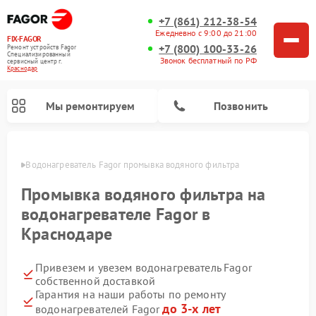
+7 (861) 212-38-54
Ежедневно с 9:00 до 21:00
FIX-FAGOR
+7 (800) 100-33-26
Ремонт устройств Fagor
Специализированный
Звонок бесплатный по РФ
cервисный центр г.
Краснодар
Мы ремонтируем
Позвонить
одаре
Водонагреватель Fagor промывка водяного фильтра
Промывка водяного фильтра на
водонагревателе Fagor в
Краснодаре
Ремонт стиральных машин Fagor
Ремонт посудомоечных машин Fagor
Ремонт микроволновых печей Fagor
Ремонт варочных панелей Fagor
Привезем и увезем водонагреватель Fagor
собственной доставкой
Гарантия на наши работы по ремонту
до 3-х лет
водонагревателей Fagor